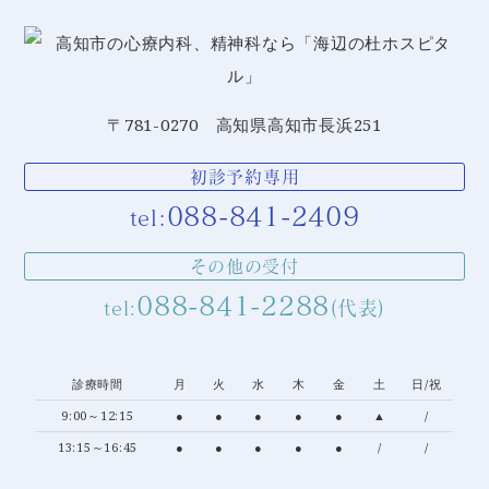
〒781-0270 高知県高知市長浜251
初診予約専用
088-841-2409
tel:
その他の受付
088-841-2288
tel:
(代表)
診療時間
月
火
水
木
金
土
日/祝
9:00～12:15
●
●
●
●
●
▲
/
13:15～16:45
●
●
●
●
●
/
/