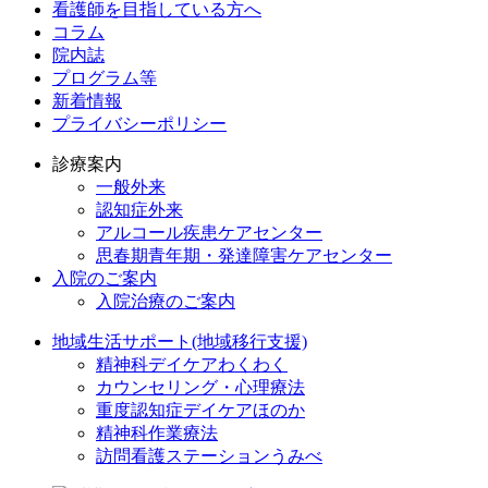
看護師を目指している方へ
コラム
院内誌
プログラム等
新着情報
プライバシーポリシー
診療案内
一般外来
認知症外来
アルコール疾患ケアセンター
思春期青年期・発達障害ケアセンター
入院のご案内
入院治療のご案内
地域生活サポート(地域移行支援)
精神科デイケアわくわく
カウンセリング・心理療法
重度認知症デイケアほのか
精神科作業療法
訪問看護ステーションうみべ