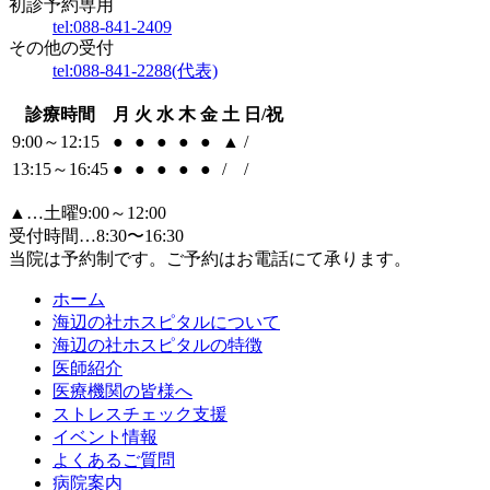
初診予約専用
tel:
088-841-2409
その他の受付
tel:
088-841-2288
(代表)
診療時間
月
火
水
木
金
土
日/祝
9:00～12:15
●
●
●
●
●
▲
/
13:15～16:45
●
●
●
●
●
/
/
▲…土曜9:00～12:00
受付時間…8:30〜16:30
当院は予約制です。ご予約はお電話にて承ります。
ホーム
海辺の社ホスピタルについて
海辺の社ホスピタルの特徴
医師紹介
医療機関の皆様へ
ストレスチェック支援
イベント情報
よくあるご質問
病院案内