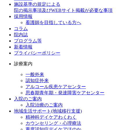
施設基準の規定による
院の掲示事項及びWEBサイト掲載が必要な事項
採用情報
看護師を目指している方へ
コラム
院内誌
プログラム等
新着情報
プライバシーポリシー
診療案内
一般外来
認知症外来
アルコール疾患ケアセンター
思春期青年期・発達障害ケアセンター
入院のご案内
入院治療のご案内
地域生活サポート(地域移行支援)
精神科デイケアわくわく
カウンセリング・心理療法
重度認知症デイケアほのか