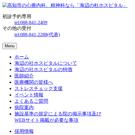
初診予約専用
tel:
088-841-2409
その他の受付
tel:
088-841-2288
(代表)
Menu
ホーム
海辺の社ホスピタルについて
海辺の社ホスピタルの特徴
医師紹介
医療機関の皆様へ
ストレスチェック支援
イベント情報
よくあるご質問
病院案内
施設基準の規定による院の掲示事項及び
WEBサイト掲載が必要な事項
採用情報